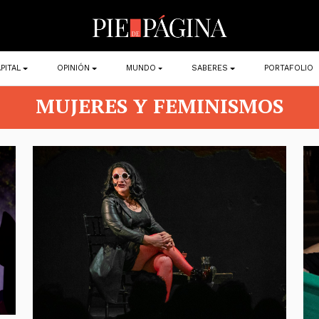
PITAL
OPINIÓN
MUNDO
SABERES
PORTAFOLIO
MUJERES Y FEMINISMOS