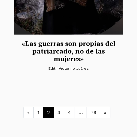
«Las guerras son propias del
patriarcado, no de las
mujeres»
Edith Victorino Juárez
Navegación de entrada
«
1
2
3
4
…
79
»