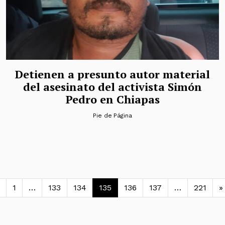
Detienen a presunto autor material
del asesinato del activista Simón
Pedro en Chiapas
Pie de Página
avegación de entradas
1
…
133
134
135
136
137
…
221
»