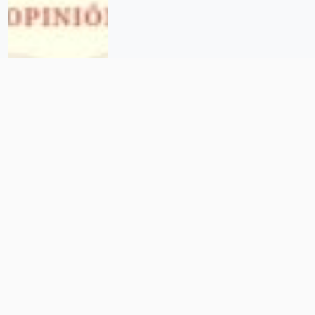
Derrame de Pemex cumple 50
días de contaminar río en
Papantla