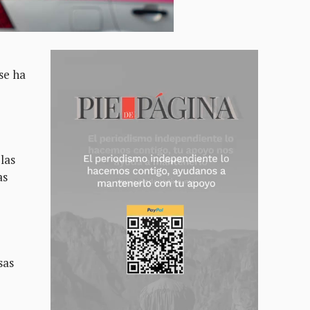
se ha
las
as
o
sas