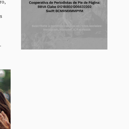
ro,
s
.