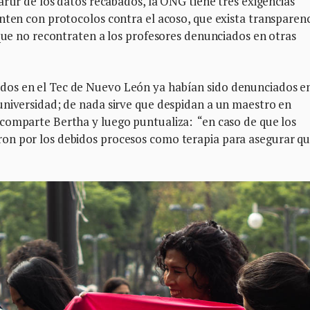
rtir de los datos recabados, la ONG tiene tres exigencias
nten con protocolos contra el acoso, que exista transparen
 que no recontraten a los profesores denunciados en otras
dos en el Tec de Nuevo León ya habían sido denunciados e
universidad; de nada sirve que despidan a un maestro en
comparte Bertha y luego puntualiza: “en caso de que los
on por los debidos procesos como terapia para asegurar q