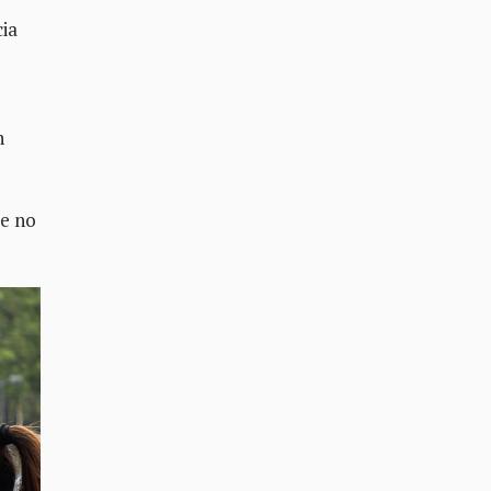
cia
n
ue no