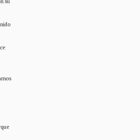
on su
enido
nce
arnos
e
orque