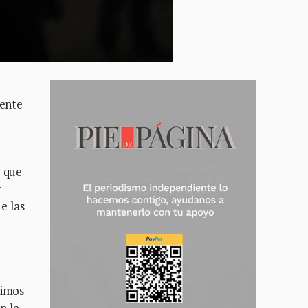
iente
o que
r
e las
bimos
n la