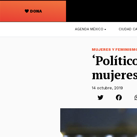
DONA
Navegación
AGENDA MÉXICO
CIUDAD CA
principal
MUJERES Y FEMINISM
‘Políti
mujeres
14 octubre, 2019