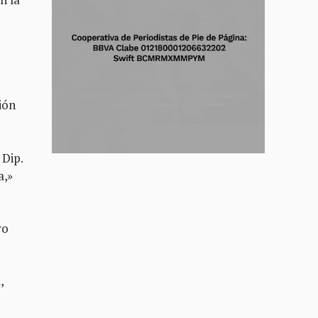
ión
 Dip.
a,»
vo
,