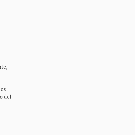
n
nte,
dos
no del