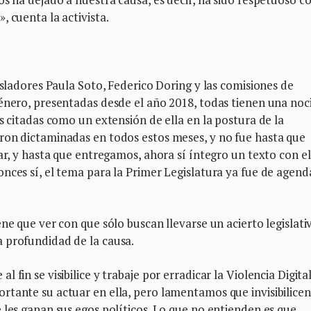
 cuenta la activista.
isladores Paula Soto, Federico Doring y las comisiones de
Género, presentadas desde el año 2018, todas tienen una noc
s citadas como un extensión de ella en la postura de la
ron dictaminadas en todos estos meses, y no fue hasta que
ar, y hasta que entregamos, ahora sí íntegro un texto con el
nces sí, el tema para la Primer Legislatura ya fue de agend
ne que ver con que sólo buscan llevarse un acierto legislati
 profundidad de la causa.
fin se visibilice y trabaje por erradicar la Violencia Digital
rtante su actuar en ella, pero lamentamos que invisibilicen
 les ganan sus egos políticos. Lo que no entienden es que