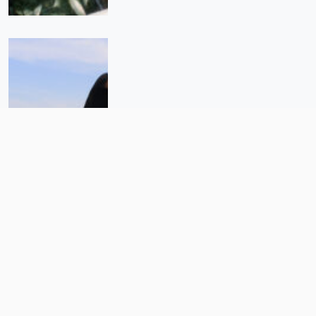
Cooperativistas «siembran»
ostiones y combaten la
sobreexplotación