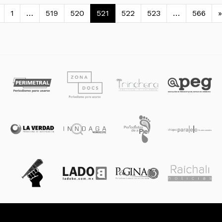
avegación de entradas
1
…
519
520
521
522
523
…
566
»