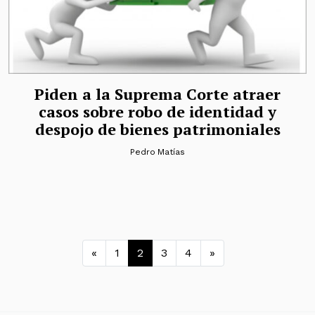
Piden a la Suprema Corte atraer
casos sobre robo de identidad y
despojo de bienes patrimoniales
Pedro Matías
Navegación de entradas
«
1
2
3
4
»