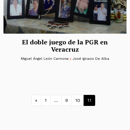
El doble juego de la PGR en
Veracruz
Miguel Ángel León Carmona
y
José Ignacio De Alba
Navegación de entradas
«
1
…
9
10
11