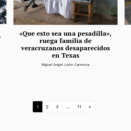
«Que esto sea una pesadilla»,
o
ruega familia de
veracruzanos desaparecidos
en Texas
Miguel Ángel León Carmona
Navegación de entra
1
2
3
…
11
»