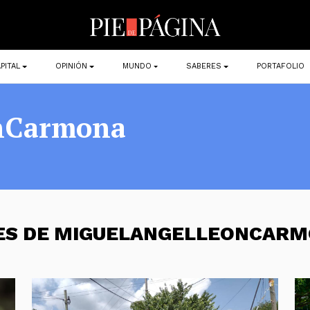
PITAL
OPINIÓN
MUNDO
SABERES
PORTAFOLIO
nCarmona
NES DE MIGUELANGELLEONCAR