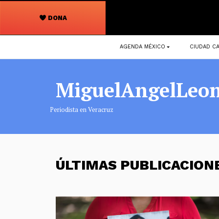
DONA
Navegación
AGENDA MÉXICO
CIUDAD CA
principal
MiguelAngelLeo
Periodista en Veracruz
ÚLTIMAS PUBLICACIO