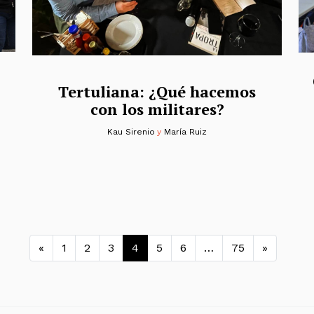
Tertuliana: ¿Qué hacemos
con los militares?
Kau Sirenio
y
María Ruiz
Navegación de entradas
«
1
2
3
4
5
6
…
75
»