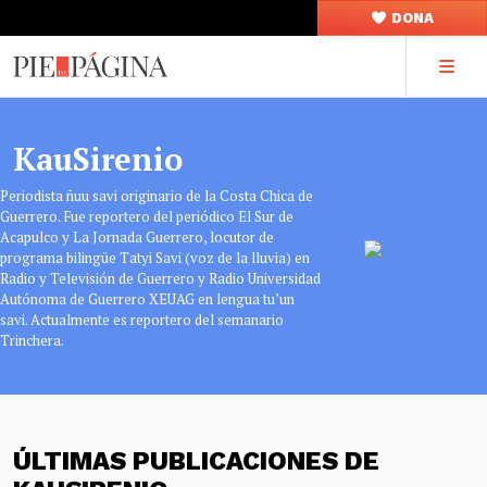
DONA
KauSirenio
Periodista ñuu savi originario de la Costa Chica de
Guerrero. Fue reportero del periódico El Sur de
Acapulco y La Jornada Guerrero, locutor de
programa bilingüe Tatyi Savi (voz de la lluvia) en
Radio y Televisión de Guerrero y Radio Universidad
Autónoma de Guerrero XEUAG en lengua tu’un
savi. Actualmente es reportero del semanario
Trinchera.
ÚLTIMAS PUBLICACIONES DE