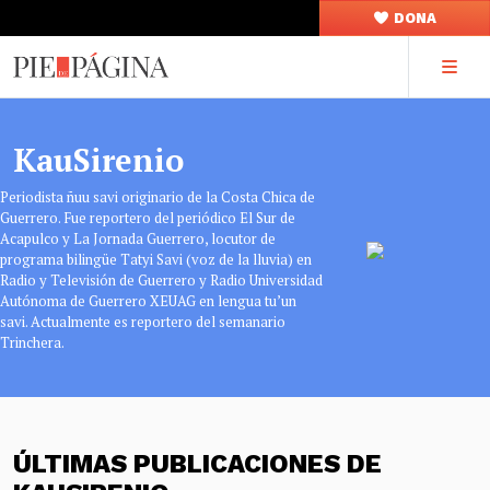
DONA
KauSirenio
Periodista ñuu savi originario de la Costa Chica de
Guerrero. Fue reportero del periódico El Sur de
Acapulco y La Jornada Guerrero, locutor de
programa bilingüe Tatyi Savi (voz de la lluvia) en
Radio y Televisión de Guerrero y Radio Universidad
Autónoma de Guerrero XEUAG en lengua tu’un
savi. Actualmente es reportero del semanario
Trinchera.
ÚLTIMAS PUBLICACIONES DE