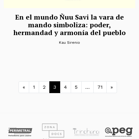
En el mundo Ñuu Savi la vara de
mando simboliza: poder,
hermandad y armonía del pueblo
Kau Sirenio
Navegación de entradas
«
1
2
3
4
5
…
71
»