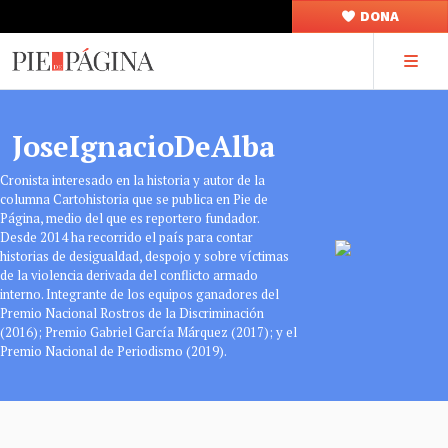
DONA
JoseIgnacioDeAlba
Cronista interesado en la historia y autor de la
columna Cartohistoria que se publica en Pie de
Página, medio del que es reportero fundador.
Desde 2014 ha recorrido el país para contar
historias de desigualdad, despojo y sobre víctimas
de la violencia derivada del conflicto armado
interno. Integrante de los equipos ganadores del
Premio Nacional Rostros de la Discriminación
(2016); Premio Gabriel García Márquez (2017); y el
Premio Nacional de Periodismo (2019).