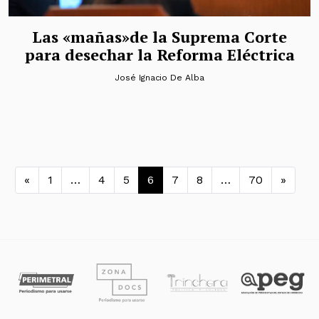
Las «mañas»de la Suprema Corte
para desechar la Reforma Eléctrica
José Ignacio De Alba
Navegación de entradas
«
1
…
4
5
6
7
8
…
70
»