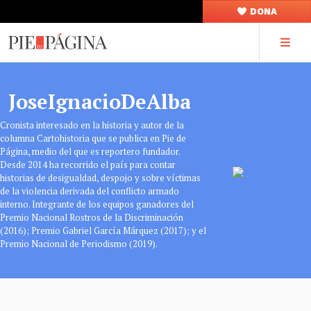
DONA
JoseIgnacioDeAlba
Cronista interesado en la historia y autor de la
columna Cartohistoria que se publica en Pie de
Página, medio del que es reportero fundador.
Desde 2014 ha recorrido el país para contar
historias de desigualdad, despojo y sobre víctimas
de la violencia derivada del conflicto armado
interno. Integrante de los equipos ganadores del
Premio Nacional Rostros de la Discriminación
(2016); Premio Gabriel García Márquez (2017); y el
Premio Nacional de Periodismo (2019).