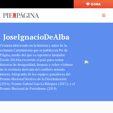
DONA
JoseIgnacioDeAlba
Cronista interesado en la historia y autor de la
columna Cartohistoria que se publica en Pie de
Página, medio del que es reportero fundador.
Desde 2014 ha recorrido el país para contar
historias de desigualdad, despojo y sobre víctimas
de la violencia derivada del conflicto armado
interno. Integrante de los equipos ganadores del
Premio Nacional Rostros de la Discriminación
(2016); Premio Gabriel García Márquez (2017); y el
Premio Nacional de Periodismo (2019).