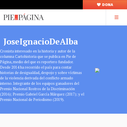
DONA
JoseIgnacioDeAlba
Cronista interesado en la historia y autor de la
columna Cartohistoria que se publica en Pie de
Página, medio del que es reportero fundador.
Desde 2014 ha recorrido el país para contar
historias de desigualdad, despojo y sobre víctimas
de la violencia derivada del conflicto armado
interno. Integrante de los equipos ganadores del
Premio Nacional Rostros de la Discriminación
(2016); Premio Gabriel García Márquez (2017); y el
Premio Nacional de Periodismo (2019).