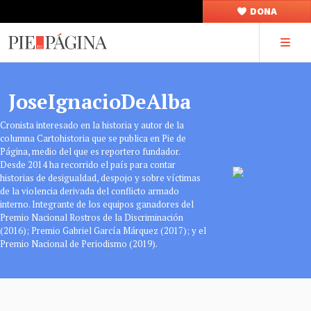
DONA
JoseIgnacioDeAlba
Cronista interesado en la historia y autor de la
columna Cartohistoria que se publica en Pie de
Página, medio del que es reportero fundador.
Desde 2014 ha recorrido el país para contar
historias de desigualdad, despojo y sobre víctimas
de la violencia derivada del conflicto armado
interno. Integrante de los equipos ganadores del
Premio Nacional Rostros de la Discriminación
(2016); Premio Gabriel García Márquez (2017); y el
Premio Nacional de Periodismo (2019).