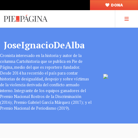
DONA
JoseIgnacioDeAlba
Cronista interesado en la historia y autor de la
columna Cartohistoria que se publica en Pie de
Página, medio del que es reportero fundador.
Desde 2014 ha recorrido el país para contar
historias de desigualdad, despojo y sobre víctimas
de la violencia derivada del conflicto armado
interno. Integrante de los equipos ganadores del
Premio Nacional Rostros de la Discriminación
(2016); Premio Gabriel García Márquez (2017); y el
Premio Nacional de Periodismo (2019).