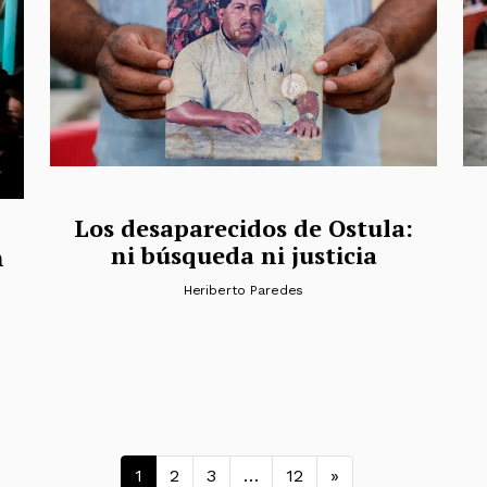
Los desaparecidos de Ostula:
ni búsqueda ni justicia
n
Heriberto Paredes
Navegación de entra
1
2
3
…
12
»