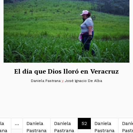
El día que Dios lloró en Veracruz
Daniela Pastrana
y
José Ignacio De Alba
 de entradas
la
…
Daniela
Daniela
52
Daniela
Dani
ana
Pastrana
Pastrana
Pastrana
Past