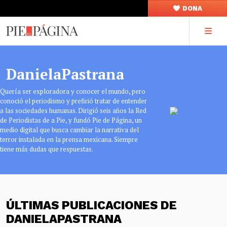
DONA
DanielaPastrana
Quería ser exploradora y conocer el mundo, pero
conoció el periodismo y prefirió tratar de entender
a las sociedades humanas. Dirigió seis años la Red
de Periodistas de a Pie, y fundó Pie de Página, un
medio digital que busca cambiar la narrativa del
terror instalada en la prensa mexicana. Siempre
tiene más dudas que respuestas.
ÚLTIMAS PUBLICACIONES DE
DANIELAPASTRANA