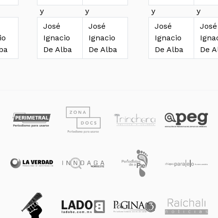
y
y
y
y
José
José
José
José
io
Ignacio
Ignacio
Ignacio
Igna
ba
De Alba
De Alba
De Alba
De A