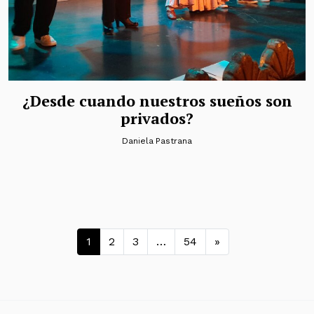
¿Desde cuando nuestros sueños son
privados?
Daniela Pastrana
Navegación de entradas
1
2
3
…
54
»