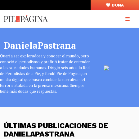
DONA
DanielaPastrana
Quería ser exploradora y conocer el mundo, pero
conoció el periodismo y prefirió tratar de entender
a las sociedades humanas. Dirigió seis años la Red
de Periodistas de a Pie, y fundó Pie de Página, un
medio digital que busca cambiar la narrativa del
terror instalada en la prensa mexicana. Siempre
tiene más dudas que respuestas.
ÚLTIMAS PUBLICACIONES DE
DANIELAPASTRANA