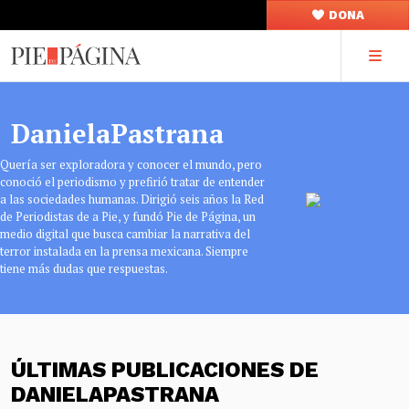
DONA
DanielaPastrana
Quería ser exploradora y conocer el mundo, pero
conoció el periodismo y prefirió tratar de entender
a las sociedades humanas. Dirigió seis años la Red
de Periodistas de a Pie, y fundó Pie de Página, un
medio digital que busca cambiar la narrativa del
terror instalada en la prensa mexicana. Siempre
tiene más dudas que respuestas.
ÚLTIMAS PUBLICACIONES DE
DANIELAPASTRANA