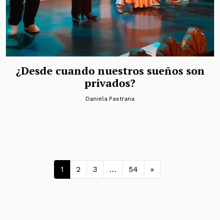
¿Desde cuando nuestros sueños son
privados?
Daniela Pastrana
Navegación de entradas
1
2
3
…
54
»