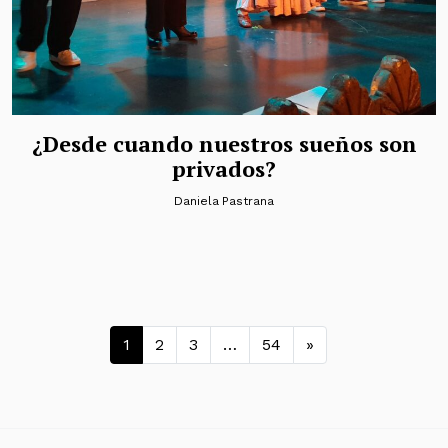
¿Desde cuando nuestros sueños son
privados?
Daniela Pastrana
Navegación de entradas
1
2
3
…
54
»