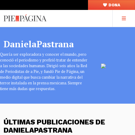
DONA
DanielaPastrana
Quería ser exploradora y conocer el mundo, pero
conoció el periodismo y prefirió tratar de entender
a las sociedades humanas. Dirigió seis años la Red
de Periodistas de a Pie, y fundó Pie de Página, un
medio digital que busca cambiar la narrativa del
terror instalada en la prensa mexicana. Siempre
tiene más dudas que respuestas.
ÚLTIMAS PUBLICACIONES DE
DANIELAPASTRANA