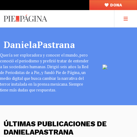
DONA
DanielaPastrana
Quería ser exploradora y conocer el mundo, pero
conoció el periodismo y prefirió tratar de entender
a las sociedades humanas. Dirigió seis años la Red
de Periodistas de a Pie, y fundó Pie de Página, un
medio digital que busca cambiar la narrativa del
terror instalada en la prensa mexicana. Siempre
tiene más dudas que respuestas.
ÚLTIMAS PUBLICACIONES DE
DANIELAPASTRANA