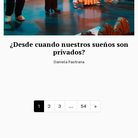
¿Desde cuando nuestros sueños son
privados?
Daniela Pastrana
Navegación de entradas
1
2
3
…
54
»