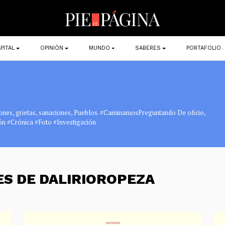
PITAL
OPINIÓN
MUNDO
SABERES
PORTAFOLIO
ciones, grietas, sanaciones, Pueblos. #CaminamosPreguntando De oficio,
ión #Crónica #Foto #Investigación
ES DE DALIRIOROPEZA