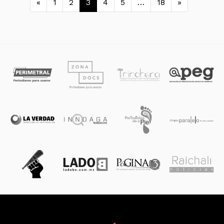
«
1
2
3
4
5
…
18
»