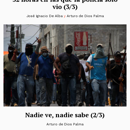
vio (3/3)
José Ignacio De Alba
y
Arturo de Dios Palma
Nadie ve, nadie sabe (2/3)
Arturo de Dios Palma