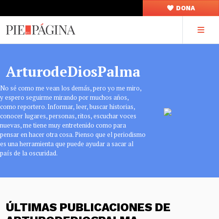
DONA
ArturodeDiosPalma
No sé como me vean los demás, pero yo me miro,
y espero seguirme mirando por muchos años,
como reportero. Informar, leer, buscar historias,
conocer lugares, personas, ritos, escuchar voces
nuevas, me tiene muy entretenido como para
pensar en hacer otra cosa. Pienso que el periodismo
es una herramienta que puede ayudar a sacar al
país de la oscuridad.
ÚLTIMAS PUBLICACIONES DE