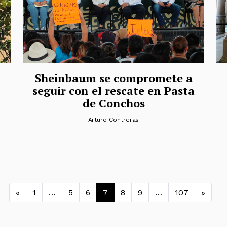
Sheinbaum se compromete a
seguir con el rescate en Pasta
de Conchos
Arturo Contreras
Navegación de entradas
«
1
…
5
6
7
8
9
…
107
»