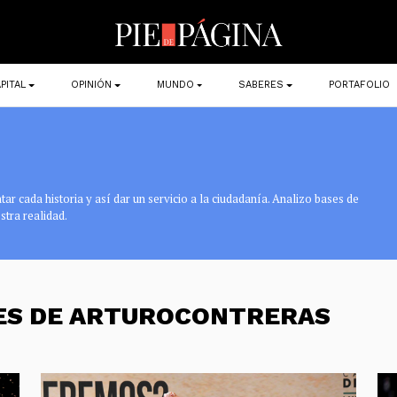
PITAL
OPINIÓN
MUNDO
SABERES
PORTAFOLIO
r cada historia y así dar un servicio a la ciudadanía. Analizo bases de
stra realidad.
NES DE ARTUROCONTRERAS