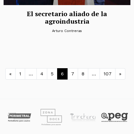
El secretario aliado de la
agroindustria
Arturo Contreras
Navegación de entradas
«
1
…
4
5
6
7
8
…
107
»