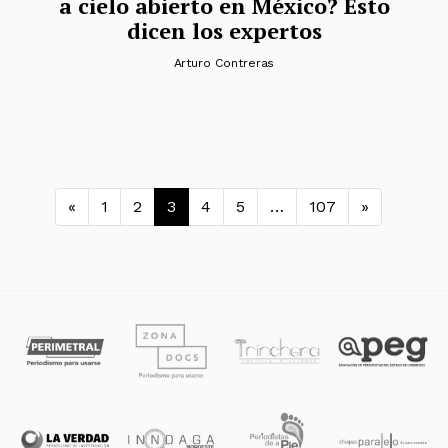
a cielo abierto en México? Esto
dicen los expertos
Arturo Contreras
Navegación de entradas
«
1
2
3
4
5
…
107
»