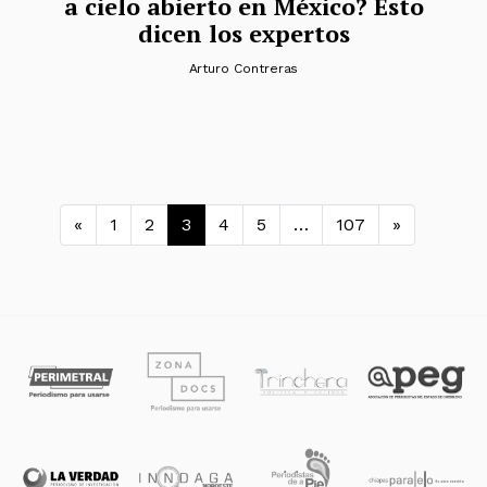
a cielo abierto en México? Esto
dicen los expertos
Arturo Contreras
Navegación de entradas
«
1
2
3
4
5
…
107
»