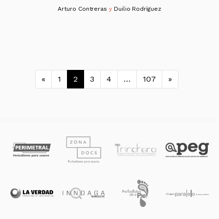
Arturo Contreras
y
Duilio Rodríguez
Navegación de entradas
«
1
2
3
4
…
107
»