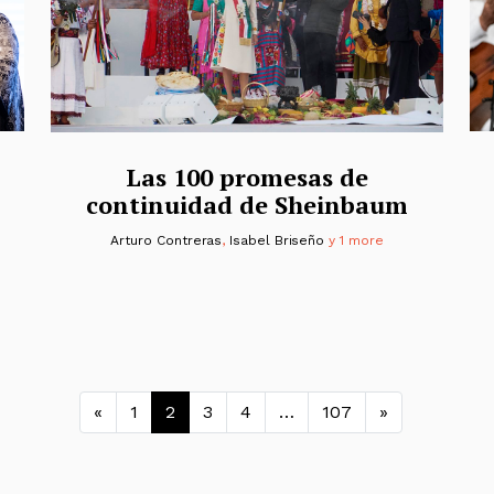
Las 100 promesas de
continuidad de Sheinbaum
Arturo Contreras
,
Isabel Briseño
y 1 more
Navegación de entrada
«
1
2
3
4
…
107
»