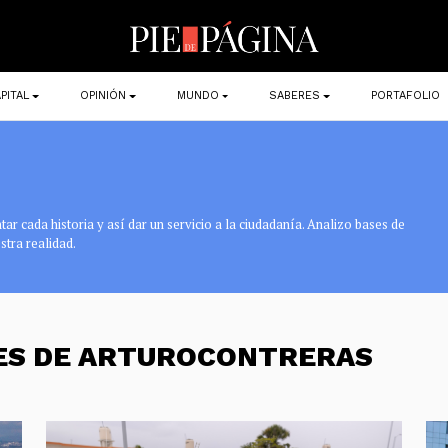
PITAL
OPINIÓN
MUNDO
SABERES
PORTAFOLIO
r cada historia y así dar un servicio a la ciudadanía. Analizo bases de
stra realidad.
NES DE ARTUROCONTRERAS