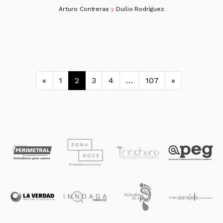
Arturo Contreras
y
Duilio Rodríguez
Navegación de entradas
«
1
2
3
4
…
107
»