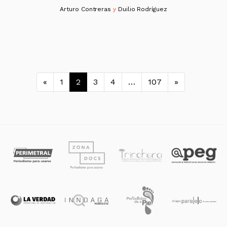
Arturo Contreras
y
Duilio Rodríguez
Navegación de entradas
«
1
2
3
4
…
107
»