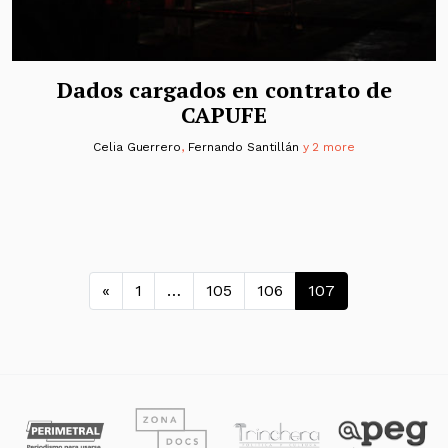
Dados cargados en contrato de
CAPUFE
Celia Guerrero
,
Fernando Santillán
y 2 more
Navegación de entradas
«
1
…
105
106
107