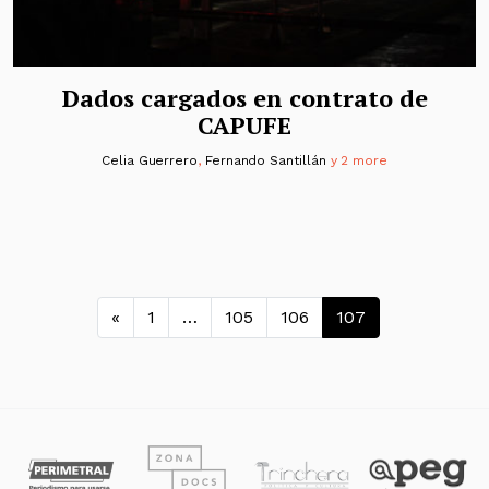
Dados cargados en contrato de
CAPUFE
Celia Guerrero
,
Fernando Santillán
y 2 more
Navegación de entradas
«
1
…
105
106
107