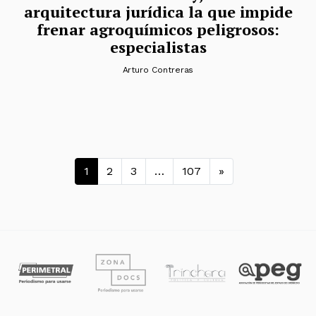
arquitectura jurídica la que impide
frenar agroquímicos peligrosos:
especialistas
Arturo Contreras
Navegación de entradas
1
2
3
…
107
»