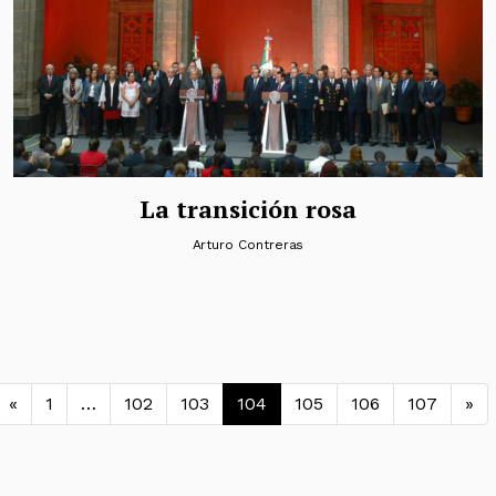
La transición rosa
Arturo Contreras
Navegación de entradas
«
1
…
102
103
104
105
106
107
»