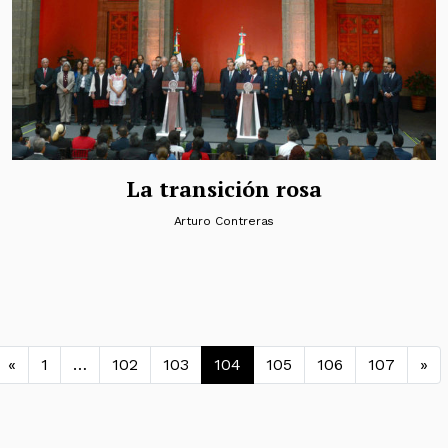
La transición rosa
Arturo Contreras
Navegación de entradas
«
1
…
102
103
104
105
106
107
»