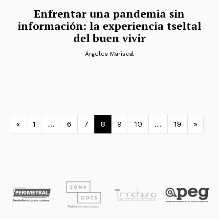
Enfrentar una pandemia sin
información: la experiencia tseltal
del buen vivir
Ángeles Mariscal
Navegación de entradas
«
1
…
6
7
8
9
10
…
19
»