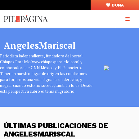
DONA
AngelesMariscal
Periodista independiente, fundadora del portal
Chiapas Paralelo[www.chiapasparalelo.com] y
colaboradora de CNN México y El Financiero.
Tener en nuestro lugar de origen las condiciones
para forjarnos una vida digna es un derecho, y
migrar cuando esto no sucede, también lo es. Desde
esta perspectiva cubro el tema migratorio.
ÚLTIMAS PUBLICACIONES DE
ANGELESMARISCAL