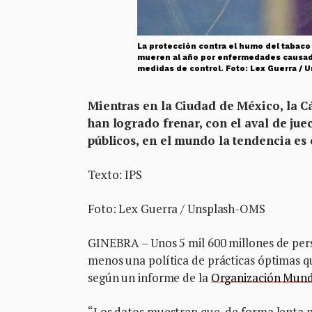
La protección contra el humo del tabaco
mueren al año por enfermedades causada
medidas de control. Foto: Lex Guerra /
Mientras en la Ciudad de México, la Cá
han logrado frenar, con el aval de jue
públicos, en el mundo la tendencia es 
Texto: IPS
Foto: Lex Guerra / Unsplash-OMS
GINEBRA – Unos 5 mil 600 millones de pers
menos una política de prácticas óptimas qu
según un informe de la
Organización Mundi
“Los datos muestran que, de forma lenta p