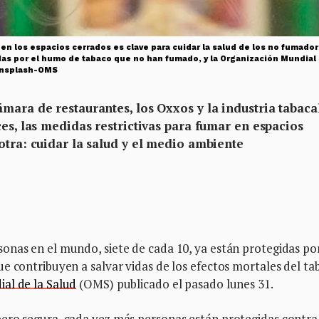
 en los espacios cerrados es clave para cuidar la salud de los no fumado
s por el humo de tabaco que no han fumado, y la Organización Mundial d
 Unsplash-OMS
mara de restaurantes, los Oxxos y la industria tabaca
ces, las medidas restrictivas para fumar en espacios
otra: cuidar la salud y el medio ambiente
onas en el mundo, siete de cada 10, ya están protegidas por
e contribuyen a salvar vidas de los efectos mortales del ta
al de la Salud
(OMS) publicado el pasado lunes 31.
ero segura, cada vez más personas están protegidas contra