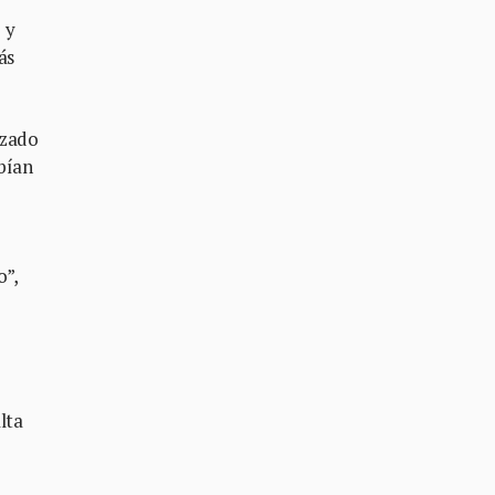
 y
ás
nzado
bían
o”,
lta