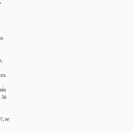
,
de
o,
ro.
más
 36
7, se