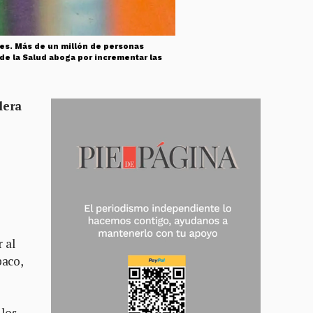
res. Más de un millón de personas
e la Salud aboga por incrementar las
lera
 al
baco,
 los