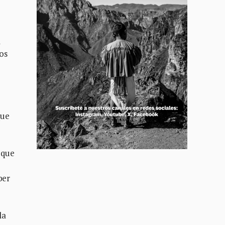
l
os
que
 que
ber
la