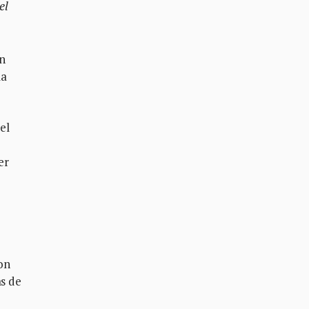
el
n
la
el
er
on
as de