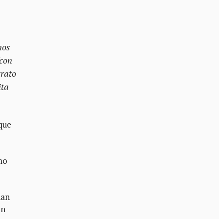
nos
(con
trato
ita
 que
mo
han
én