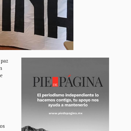
 paz
n
ue
cos