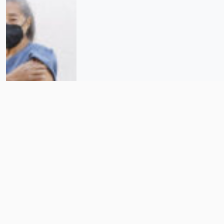
Covid en diciembre: lo que debes
saber para protegerte a ti y a tu
familia en estas fiestas