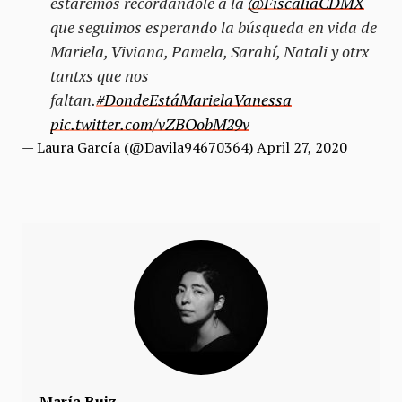
estaremos recordándole a la
@FiscaliaCDMX
que seguimos esperando la búsqueda en vida de
Mariela, Viviana, Pamela, Sarahí, Natali y otrx
tantxs que nos
faltan.
#DondeEstáMarielaVanessa
pic.twitter.com/vZBOobM29v
— Laura García (@Davila94670364)
April 27, 2020
María Ruiz