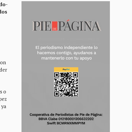
ndo-
dos
ron
nder
s o
pez
 ya
e