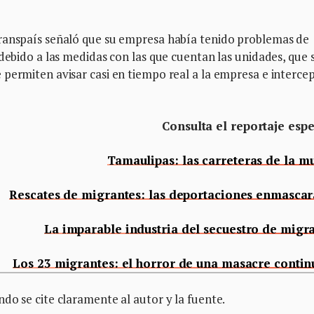
Transpaís señaló que su empresa había tenido problemas de
 debido a las medidas con las que cuentan las unidades, que 
permiten avisar casi en tiempo real a la empresa e interce
Consulta el reportaje espe
Tamaulipas: las carreteras de la m
Rescates de migrantes: las deportaciones enmasca
La imparable industria del secuestro de migr
Los 23 migrantes: el horror de una masacre conti
do se cite claramente al autor y la fuente.