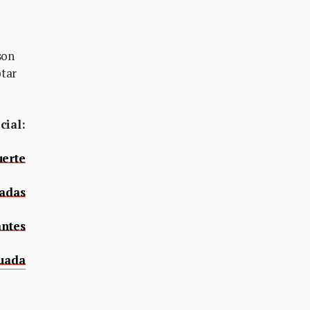
son
ptar
cial:
uerte
radas
antes
nuada