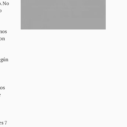
o. No
o
anos
ron
lgún
hos
e
es 7