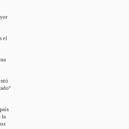
ayor
a el
una
entó
tado”
spaís
 la
sus