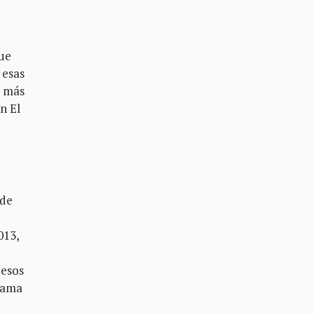
que
 esas
o más
n El
 de
013,
pesos
grama