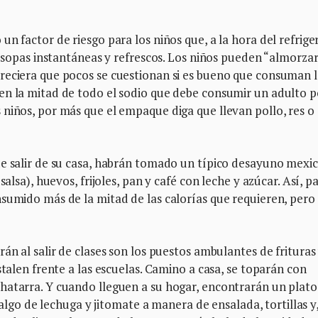
n factor de riesgo para los niños que, a la hora del refriger
, sopas instantáneas y refrescos. Los niños pueden “almorzar
reciera que pocos se cuestionan si es bueno que consuman l
en la mitad de todo el sodio que debe consumir un adulto p
niños, por más que el empaque diga que llevan pollo, res o
de salir de su casa, habrán tomado un típico desayuno mexi
alsa), huevos, frijoles, pan y café con leche y azúcar. Así, p
nsumido más de la mitad de las calorías que requieren, pero
án al salir de clases son los puestos ambulantes de frituras
stalen frente a las escuelas. Camino a casa, se toparán con
hatarra. Y cuando lleguen a su hogar, encontrarán un plato
, algo de lechuga y jitomate a manera de ensalada, tortillas y