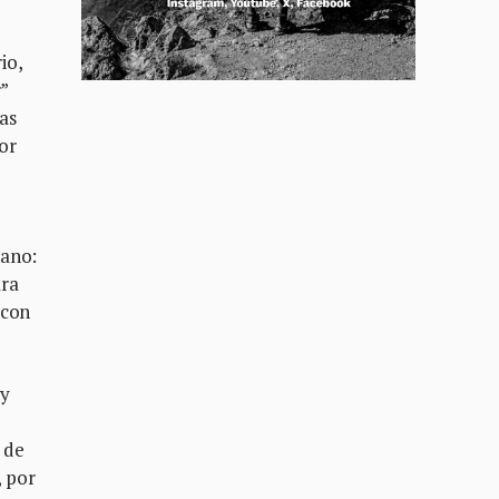
io,
”
as
or
cano:
ara
 con
 y
 de
, por