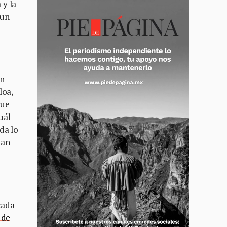
 y la
 un
un
loa,
que
uál
da lo
man
cada
 de