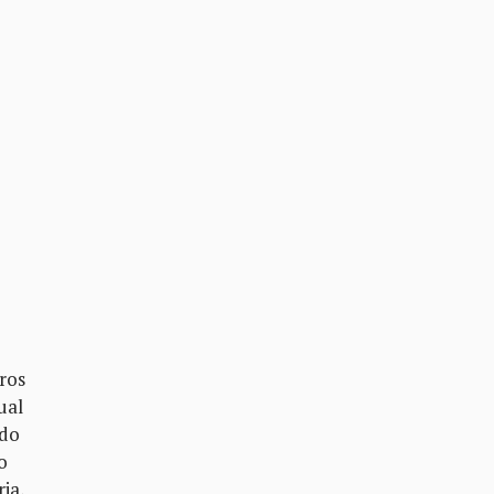
ros
ual
edo
o
ia,