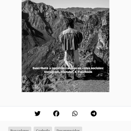
Buscadores
Coahuila
Desaparecidos