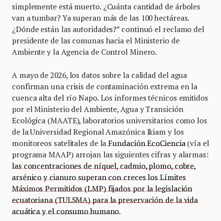
simplemente está muerto. ¿Cuánta cantidad de árboles
van a tumbar? Ya superan más de las 100 hectáreas.
¿Dónde están las autoridades?” continuó el reclamo del
presidente de las comunas hacia el Ministerio de
Ambiente y la Agencia de Control Minero.
A mayo de 2026, los datos sobre la calidad del agua
confirman una crisis de contaminación extrema en la
cuenca alta del río Napo. Los informes técnicos emitidos
por el Ministerio del Ambiente, Agua y Transición
Ecológica (MAATE), laboratorios universitarios como los
de la Universidad Regional Amazónica Ikiam y los
monitoreos satelitales de la
Fundación EcoCiencia
(vía el
programa MAAP) arrojan las siguientes cifras y alarmas:
las concentraciones de níquel, cadmio, plomo, cobre,
arsénico y cianuro superan con creces los Límites
Máximos Permitidos (LMP) fijados por la legislación
ecuatoriana (TULSMA) para la preservación de la vida
acuática y el consumo humano
.