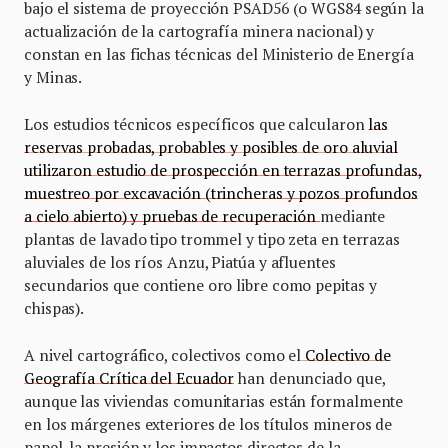
bajo el sistema de proyección PSAD56 (o WGS84 según la
actualización de la cartografía minera nacional) y
constan en las fichas técnicas del Ministerio de Energía
y Minas.
Los estudios técnicos específicos que calcularon
las
reservas probadas, probables y posibles de oro aluvial
utilizaron estudio de prospección en terrazas profundas,
muestreo por excavación (trincheras y pozos profundos
a cielo abierto) y pruebas de recuperación
mediante
plantas de lavado tipo trommel y tipo zeta en terrazas
aluviales de los ríos Anzu, Piatúa y afluentes
secundarios que contiene oro libre como pepitas y
chispas).
A nivel cartográfico, colectivos como el
Colectivo de
Geografía Crítica del Ecuador
han denunciado que,
aunque las viviendas comunitarias están formalmente
en los márgenes exteriores de los títulos mineros de
papel, la presión y los impactos directos de la