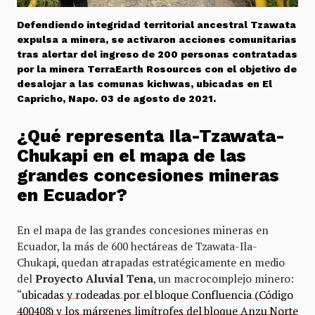
Defendiendo integridad territorial ancestral Tzawata
expulsa a minera, se activaron acciones comunitarias
tras alertar del ingreso de 200 personas contratadas
por la minera TerraEarth Rosources con el objetivo de
desalojar a las comunas kichwas, ubicadas en El
Capricho,
Napo
. 03 de agosto de 2021.
¿Qué representa Ila-Tzawata-
Chukapi en el mapa de las
grandes concesiones mineras
en Ecuador?
En el mapa de las grandes concesiones mineras en
Ecuador, la más de 600 hectáreas de Tzawata-Ila-
Chukapi, quedan atrapadas estratégicamente en medio
del
Proyecto Aluvial Tena
, un macrocomplejo minero:
“
ubicadas y rodeadas por el bloque Confluencia (Código
400408) y los márgenes limítrofes del bloque Anzu Norte