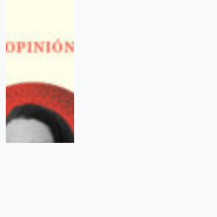
Ayuntamiento de Tecámac:
despedir a una mujer con cáncer
en Navidad